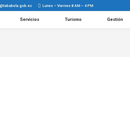
n@tababela.gob.ec
Lunes – Viernes 8 AM – 4 PM
Servicios
Turismo
Gestión