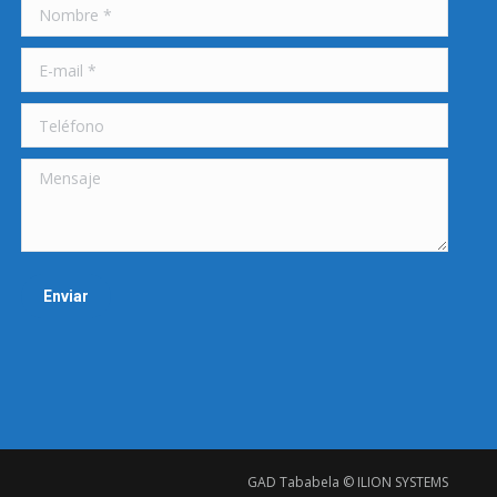
Nombre *
E-mail *
Teléfono
Mensaje
Enviar
GAD Tababela © ILION SYSTEMS