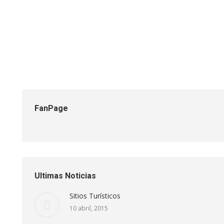
Noticias
Por
atababela
19 febrero, 2015
Las Haciendas de Guambi, San Agustín, Santa Rosa, La Me
en TABABELA. Después de vivir 212 años como caserío de 
FanPage
Ultimas Noticias
Sitios Turísticos
10 abril, 2015