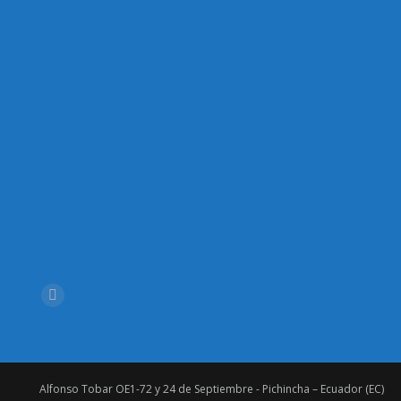
Encuéntranos en:
Facebook
Alfonso Tobar OE1-72 y 24 de Septiembre - Pichincha – Ecuador (EC)