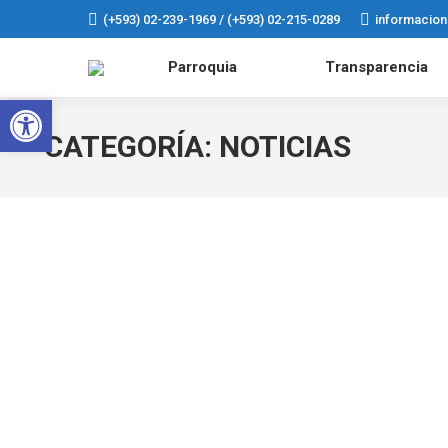
(+593) 02-239-1969 / (+593) 02-215-0289
informacio
Parroquia
Transparencia
Abrir barra de herramientas
CATEGORÍA:
NOTICIAS
Orgánico Funcional
Noticias
Por
atababela
19 febrero, 2015
Ubicación Geográfica