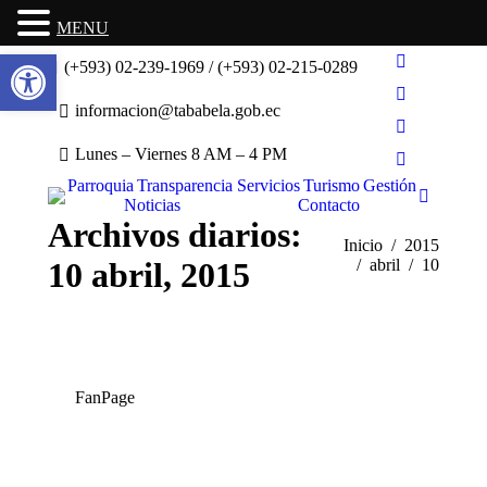
MENU
Abrir barra de herramientas
(+593) 02-239-1969 / (+593) 02-215-0289
Facebook
Twitter
informacion@tababela.gob.ec
Pinterest
Lunes – Viernes 8 AM – 4 PM
Instagram
Parroquia
Transparencia
Servicios
Turismo
Gestión
Buscar:
Noticias
Contacto
Archivos diarios:
Estás aquí:
Inicio
2015
10 abril, 2015
abril
10
FanPage